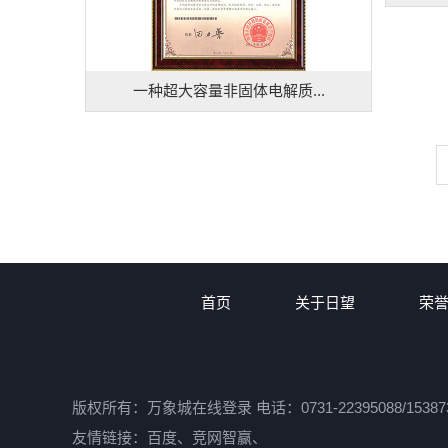
一种超大容量非固体电解质...
首页
关于日望
荣
版权所有：万象城在线登录 电话：0731-22395088/15
友情链接：
百度
、
竞网智赢
、