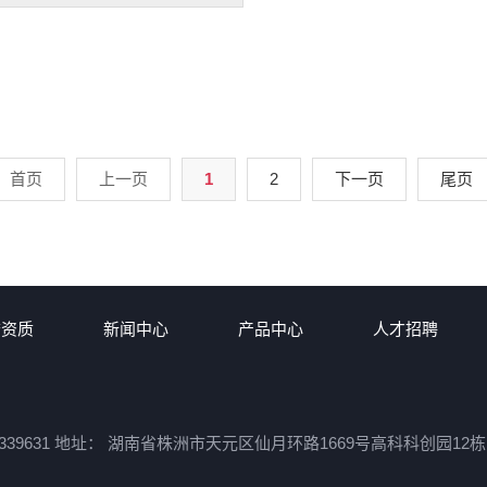
首页
上一页
1
2
下一页
尾页
誉资质
新闻中心
产品中心
人才招聘
387339631 地址： 湖南省株洲市天元区仙月环路1669号高科科创园12栋