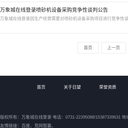
万象城在线登录喷砂机设备采购竞争性谈判公告
万象城在线登录因生产经营需要对喷砂机设备采购项目进行竞争性
首页
上一页
首页
关于日望
荣誉资质
版权所有：万象城在线登录 电话：0731-22395088/153873396
友情链接：
百度
、
竞网智赢
、