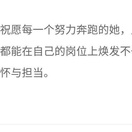
祝愿每一个努力奔跑的她，
都能在自己的岗位上焕发不
怀与担当。